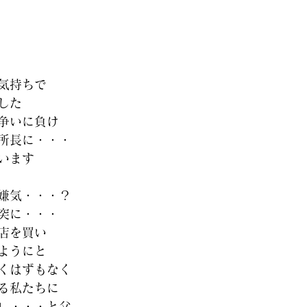
気持ちで
した
争いに負け
所長に・・・
います
嫌気・・・？
突に・・・
店を買い
ようにと
くはずもなく
る私たちに
」・・・と父