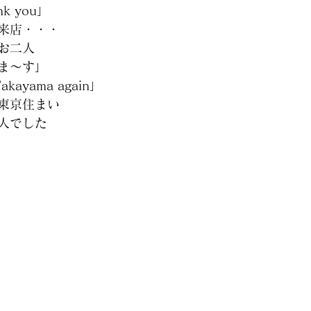
k you」
来店・・・
お二人
ま～す」
Takayama again」
東京住まい
人でした