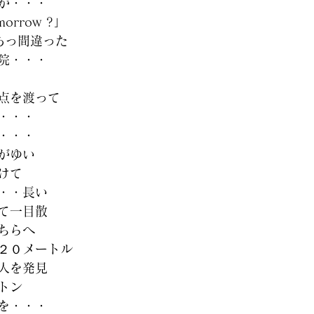
が・・・
omorrow ?」
あっ間違った
院・・・
点を渡って
・・・
・・・
がゆい
けて
・・長い
て一目散
ちらへ
２０メートル
人を発見
トン
を・・・