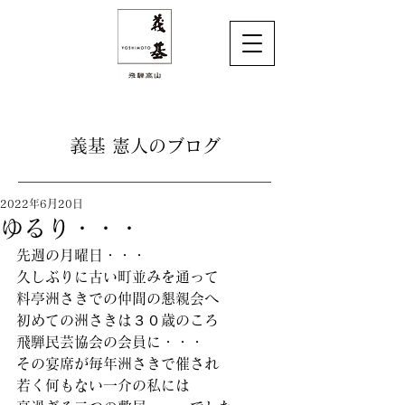
義基 憲人のブログ
2022年6月20日
ゆるり・・・
先週の月曜日・・・
久しぶりに古い町並みを通って
料亭洲さきでの仲間の懇親会へ
初めての洲さきは３０歳のころ
飛騨民芸協会の会員に・・・
その宴席が毎年洲さきで催され
若く何もない一介の私には