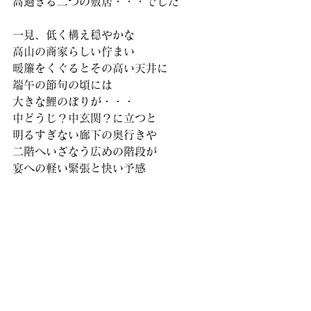
高過ぎる二つの敷居・・・でした
一見、低く構え穏やかな
高山の商家らしい佇まい
暖簾をくぐるとその高い天井に
端午の節句の頃には
大きな鯉のぼりが・・・
中どうじ？中玄関？に立つと
明るすぎない廊下の奥行きや
二階へいざなう広めの階段が
宴への軽い緊張と快い予感